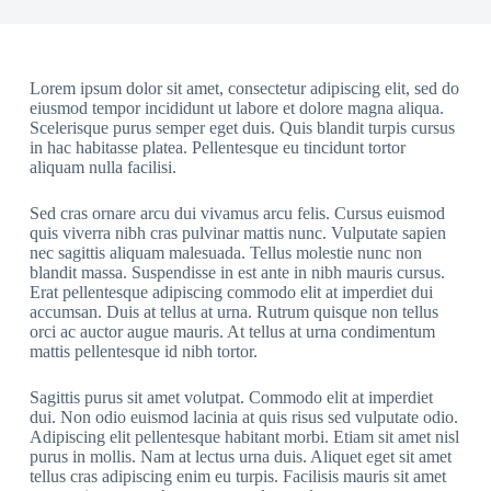
Lorem ipsum dolor sit amet, consectetur adipiscing elit, sed do
eiusmod tempor incididunt ut labore et dolore magna aliqua.
Scelerisque purus semper eget duis. Quis blandit turpis cursus
in hac habitasse platea. Pellentesque eu tincidunt tortor
aliquam nulla facilisi.
Sed cras ornare arcu dui vivamus arcu felis. Cursus euismod
quis viverra nibh cras pulvinar mattis nunc. Vulputate sapien
nec sagittis aliquam malesuada. Tellus molestie nunc non
blandit massa. Suspendisse in est ante in nibh mauris cursus.
Erat pellentesque adipiscing commodo elit at imperdiet dui
accumsan. Duis at tellus at urna. Rutrum quisque non tellus
orci ac auctor augue mauris. At tellus at urna condimentum
mattis pellentesque id nibh tortor.
Sagittis purus sit amet volutpat. Commodo elit at imperdiet
dui. Non odio euismod lacinia at quis risus sed vulputate odio.
Adipiscing elit pellentesque habitant morbi. Etiam sit amet nisl
purus in mollis. Nam at lectus urna duis. Aliquet eget sit amet
tellus cras adipiscing enim eu turpis. Facilisis mauris sit amet