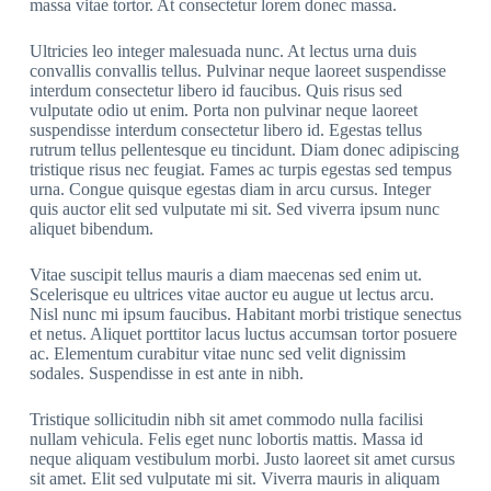
massa vitae tortor. At consectetur lorem donec massa.
Ultricies leo integer malesuada nunc. At lectus urna duis
convallis convallis tellus. Pulvinar neque laoreet suspendisse
interdum consectetur libero id faucibus. Quis risus sed
vulputate odio ut enim. Porta non pulvinar neque laoreet
suspendisse interdum consectetur libero id. Egestas tellus
rutrum tellus pellentesque eu tincidunt. Diam donec adipiscing
tristique risus nec feugiat. Fames ac turpis egestas sed tempus
urna. Congue quisque egestas diam in arcu cursus. Integer
quis auctor elit sed vulputate mi sit. Sed viverra ipsum nunc
aliquet bibendum.
Vitae suscipit tellus mauris a diam maecenas sed enim ut.
Scelerisque eu ultrices vitae auctor eu augue ut lectus arcu.
Nisl nunc mi ipsum faucibus. Habitant morbi tristique senectus
et netus. Aliquet porttitor lacus luctus accumsan tortor posuere
ac. Elementum curabitur vitae nunc sed velit dignissim
sodales. Suspendisse in est ante in nibh.
Tristique sollicitudin nibh sit amet commodo nulla facilisi
nullam vehicula. Felis eget nunc lobortis mattis. Massa id
neque aliquam vestibulum morbi. Justo laoreet sit amet cursus
sit amet. Elit sed vulputate mi sit. Viverra mauris in aliquam